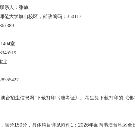
）联系人：张旗
建师范大学旗山校区，邮政编码：350117
67389
1404室
345519
健业
28355427
港澳台招生信息网”下载打印《准考证》。考生凭下载打印的《准
满分150分，具体科目详见附件1：202
6
年面向港澳台地区全