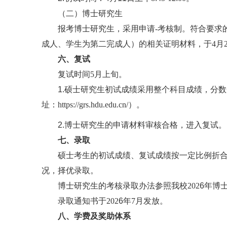
（二）博士研究生
报考博士研究生，采用申请
-考核制。符合要求
成人、学生为第二完成人）的相关证明材料，于4月20日
六、复试
复试时间
5月上旬。
1
.
硕士研究生初试成绩采用整个科目成绩，分数
址：
https://grs.hdu.edu.cn/）。
2
.
博士研究生的申请材料审核合格，进入复试。
七、录取
硕士考生的初试成绩、复试成绩按一定比例折
况，择优录取。
博士研究生的考核录取办法参照我校
202
6
年博
录取通知书于
202
6
年
7月发放。
八、学费及奖助体系