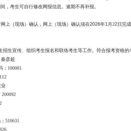
期间，考生可自行修改网报信息。逾期不再补报。
行网上（现场）确认，网上（现场）确认须在202
6
年
1
月
2
2
日完
生招生宣传、组织考生报名和联络考生等工作。符合报考资格的
：秦彦超
：100081
112
建业
200092
2
510631
826