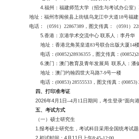
4.福州：福建师范大学（招生与考试办公室
地址：福州市闽侯县上街镇乌龙江中大道
18号福
电话：（
0591）22867389，图文传真：（0591）228
5
.香港：京港学术交流中心 联系人：李丹华
地址：香港北角英皇道
83号联合出版大厦14楼
电话：
(00852)28936355，图文传真：(00852)28
6
.澳门：澳门教育及青年发展局 联系人：
潘
地址：澳门约翰四世大马路
7-9号一楼
电话：
(00853) 28555533，图文传真：(00853) 
四、打印准考证
2026年4月
1
日
--4月1
1
日期间，考生登录
“面向
五、考试方式
（一）硕士研究生
1.报考硕士研究生，考试科目采用全国统考试题，
2.初试时间：4月1
1
日上午
8:45-12:00。