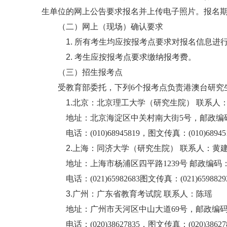
生单位的网上公告要求报名并上传电子照片。报名
（二）网上（现场）确认要求
1. 所有考生均应按报考点要求对报名信息进
2. 考生应按报考点要求缴纳报考费。
（三）招生报考点
受教育部委托，下列
6个报考点负责港澳台研究
1.北京：北京理工大学（研究生院） 联系人
地址：北京海淀区中关村南大街
5号，邮政编码
电话：
(010)68945819，图文传真：(010)68945
2.上海：同济大学（研究生院） 联系人：黄
地址：上海市杨浦区四平路
1239号 邮政编码：
电话：
(021)65982683图文传真：(021)6598829
3.广州：广东省教育考试院 联系人：陈瑶
地址：广州市天河区中山大道
69号，邮政编码：
电话：
(020)38627835，图文传真：(020)38627