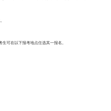
成。
考生可在
以下
报考地点任选其一报名。