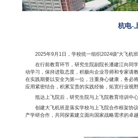
杭电-
2025
年
9
月
1
日，学校统一组织
2024
级“大飞机
在行前教育环节，研究生院副院长潘建江向同
动学习，保持进取态度，积极向企业导师和专家请
在实践期要以安全为第一位，注重身心健康，务必
应用紧密结合，积累宝贵的实践经验，拓宽行业视
抵达上飞院后，研究生院与上飞院教育培训中
创建大飞机班是落实学校与上飞院合作框架协
产学研合作，共同探索建立面向国家战略需求的卓