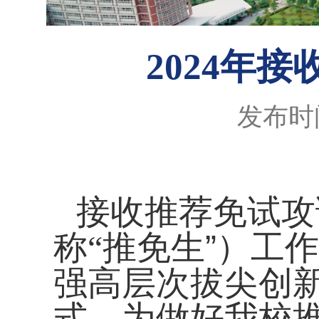
2024年
发布时间
接收推荐免试攻
推免生
”
）
工作
称
“
强
高层次
拔尖创
式。为做好我校