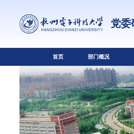
党委
首页
部门概况