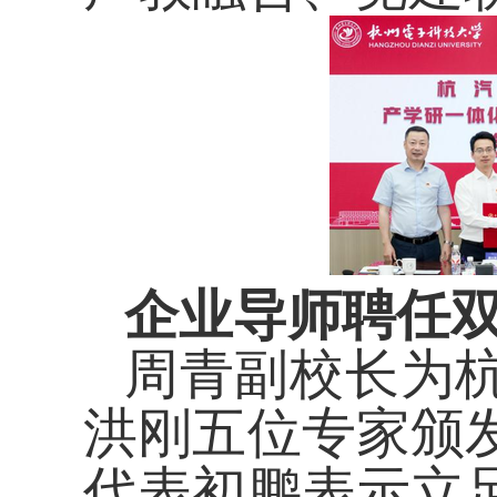
企业导师聘任
周青
副校长
为
洪刚五位专家颁
代表初鹏表示
立