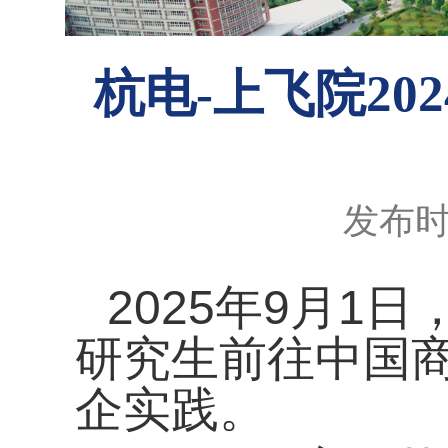
杭电-上飞院20
发布时间
2025
年
9
月
1
日
研究生前往中国
企实践。